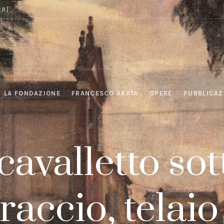
CR)
LA FONDAZIONE
FRANCESCO ARATA
OPERE
PUBBLICAZ
..cavalletto sot
raccio, telaio