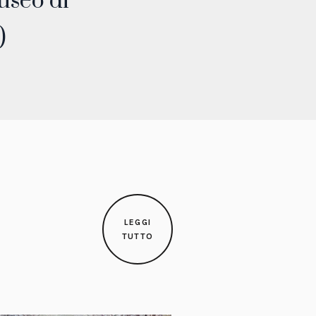
useo di
)
LEGGI
TUTTO