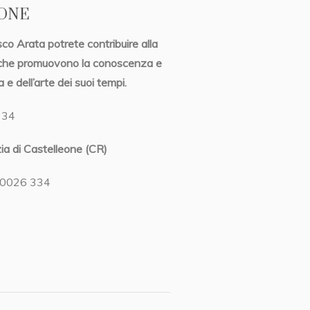
IONE
o Arata potrete contribuire alla
che promuovono la conoscenza e
 e dell’arte dei suoi tempi.
334
a di Castelleone (CR)
 0026 334