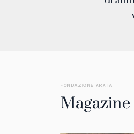
di ann
Monday & Holidays: Closed
FONDAZIONE ARATA
Magazine