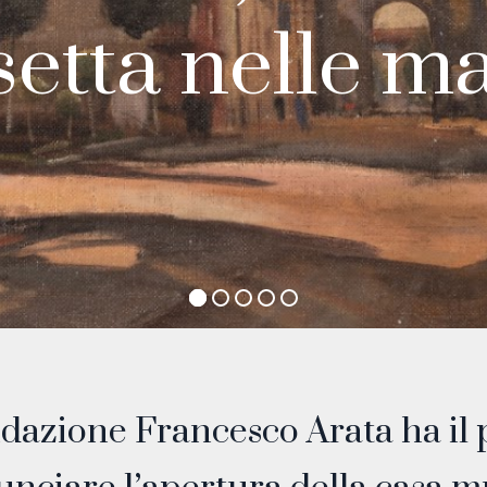
etta nelle ma
dazione Francesco Arata ha il 
CURRENT EXHIBITIONS
Dutch Artist
Magic Pictures