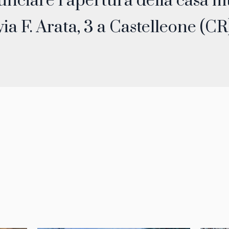
unciare l’apertura della casa m
Installation "Strange Life"
Modern Exhibition
via F. Arata, 3 a Castelleone (CR