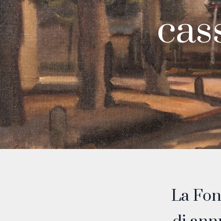
cass
La Fon
OPEN HOURS
Daily: 10 a.m. - 5 p.m.