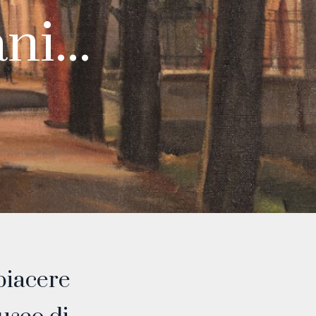
ni...
piacere
BUY TICKETS