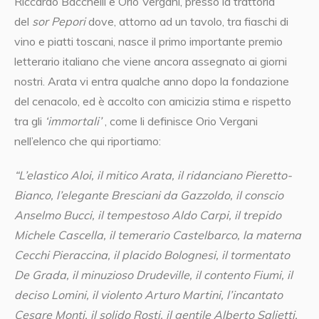
Riccardo Bacchelli e Orio Vergani, presso la trattoria
del
sor Pepori
dove, attorno ad un tavolo, tra fiaschi di
vino e piatti toscani, nasce il primo importante premio
letterario italiano che viene ancora assegnato ai giorni
nostri. Arata vi entra qualche anno dopo la fondazione
del cenacolo, ed è accolto con amicizia stima e rispetto
tra gli
‘immortali’
, come li definisce Orio Vergani
nell’elenco che qui riportiamo:
“L’elastico Aloi, il mitico Arata, il ridanciano Pieretto-
Bianco, l’elegante Bresciani da Gazzoldo, il conscio
Anselmo Bucci, il tempestoso Aldo Carpi, il trepido
Michele Cascella, il temerario Castelbarco, la materna
Cecchi Pieraccina, il placido Bolognesi, il tormentato
De Grada, il minuzioso Drudeville, il contento Fiumi, il
deciso Lomini, il violento Arturo Martini, l’incantato
Cesare Monti, il solido Rosti, il gentile Alberto Salietti,