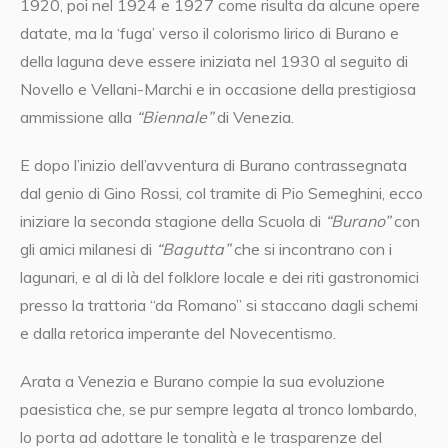
1920, poi nel 1924 e 1927 come risulta da alcune opere
datate, ma la ‘fuga’ verso il colorismo lirico di Burano e
della laguna deve essere iniziata nel 1930 al seguito di
Novello e Vellani-Marchi e in occasione della prestigiosa
ammissione alla
“Biennale”
di Venezia.
E dopo l’inizio dell’avventura di Burano contrassegnata
dal genio di Gino Rossi, col tramite di Pio Semeghini, ecco
iniziare la seconda stagione della Scuola di
“Burano”
con
gli amici milanesi di
“Bagutta”
che si incontrano con i
lagunari, e al di là del folklore locale e dei riti gastronomici
presso la trattoria “da Romano” si staccano dagli schemi
e dalla retorica imperante del Novecentismo.
Arata a Venezia e Burano compie la sua evoluzione
paesistica che, se pur sempre legata al tronco lombardo,
lo porta ad adottare le tonalità e le trasparenze del