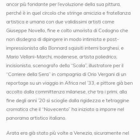
ancor più fondante per l’evoluzione della sua pittura,
perché è in quel circolo che stringe amicizia e fratellanza
artistica e umana con due validissimi artisti come
Giuseppe Novello, fine e colto umorista di Codogno che
non disdegna di dipingere in modo intimista e post-
impressionista alla Bonnard squisiti interni borghesi, e
Mario Vellani-Marchi, modenese, artista poliedrico,
incisionista, scenografo della “Scala”, illustratore per il
“Corriere della Sera” in compagnia di Orio Vergani di un
reportage su un viaggio in Africa nel ’33, e pittore già ben
accolto dalla committenza milanese, che tra i primi, alla
fine degli anni ’20 si scioglie dalla rigidezza e tetraggine
cromatica che il “Novecento” ha iniziato a imporre nel
panorama artistico italiano.
Arata era già stato più volte a Venezia, sicuramente nel