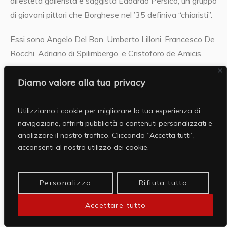
all’esteta gallerista e saggista Edoardo Persico, un gruppo
di giovani pittori che Borghese nel ’35 definiva “chiaristi”.
Essi sono Angelo Del Bon, Umberto Lilloni, Francesco De
Rocchi, Adriano di Spilimbergo, e Cristoforo de Amicis.
Di Del Bon, che è il più anziano del gruppo e certamente
Diamo valore alla tua privacy
la personalità più significativa, Arata è buon amico e ne
ricorderà gli incontri in galleria a Milano improntati a
Utilizziamo i cookie per migliorare la tua esperienza di
grande stima reciproca, in alcune pagine dei suoi ‘appunti’.
navigazione, offrirti pubblicità o contenuti personalizzati e
analizzare il nostro traffico. Cliccando “Accetta tutti”,
Arata non può definirsi chiarista, perché resta più solido,
acconsenti al nostro utilizzo dei cookie.
più ancorato alla cultura lombarda, più costruttore nella
rappresentazione, ma certamente partecipa ancora una
Personalizza
Rifiuta tutto
volta al dibattito culturale sul ‘chiarismo’ anche se il suo
sguardo è più rivolto verso Venezia.
Accettare tutto