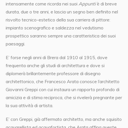
intensamente come ricorda nei suoi
Appunti
è di breve
durata, due o tre anni, e lascia un segno ben definito nel
risvolto tecnico-estetico della sua carriera di pittore:
impianto scenografico e saldezza nel vedutismo
prospettico saranno sempre una caratteristica dei suoi
paesaggi.
E’ forse negli anni di Brera dal 1910 al 1915, dove
frequenta anche gli studi di architettura e dove si
diplomerà brillantemente professore di disegno
architettonico, che Francesco Arata conosce l’architetto
Giovanni Greppi con cui instaura un rapporto profondo di
amicizia e di stima reciproca, che si rivelerà pregnante per
la sua attività di artista.
E’ con Greppi, già affermato architetto, ma anche squisito
acquarellista ed acquafortista, che Arata affina queste