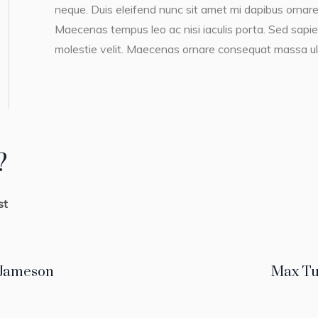
neque. Duis eleifend nunc sit amet mi dapibus ornare
Maecenas tempus leo ac nisi iaculis porta. Sed sapien t
molestie velit. Maecenas ornare consequat massa ul
?
st
 Jameson
Max Tu