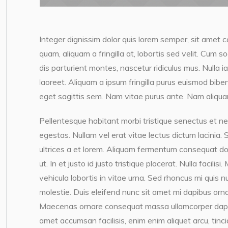
Integer dignissim dolor quis lorem semper, sit amet c
quam, aliquam a fringilla at, lobortis sed velit. Cum 
dis parturient montes, nascetur ridiculus mus. Nulla i
laoreet. Aliquam a ipsum fringilla purus euismod bib
eget sagittis sem. Nam vitae purus ante. Nam aliqua
Pellentesque habitant morbi tristique senectus et n
egestas. Nullam vel erat vitae lectus dictum lacinia. 
ultrices a et lorem. Aliquam fermentum consequat dol
ut. In et justo id justo tristique placerat. Nulla facil
vehicula lobortis in vitae urna. Sed rhoncus mi quis nu
molestie. Duis eleifend nunc sit amet mi dapibus orna
Maecenas ornare consequat massa ullamcorper dapib
amet accumsan facilisis, enim enim aliquet arcu, tinci