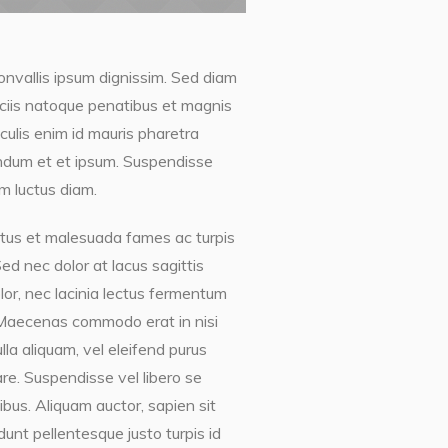
onvallis ipsum dignissim. Sed diam
sociis natoque penatibus et magnis
aculis enim id mauris pharetra
endum et et ipsum. Suspendisse
m luctus diam.
etus et malesuada fames ac turpis
Sed nec dolor at lacus sagittis
or, nec lacinia lectus fermentum
isi. Maecenas commodo erat in nisi
lla aliquam, vel eleifend purus
re. Suspendisse vel libero se
us. Aliquam auctor, sapien sit
dunt pellentesque justo turpis id