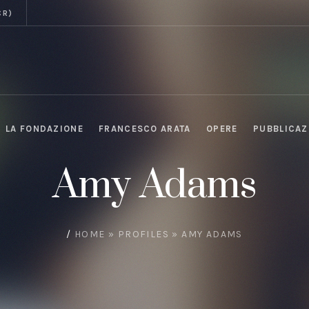
CR)
LA FONDAZIONE
FRANCESCO ARATA
OPERE
PUBBLICAZ
Amy Adams
/
HOME
»
PROFILES
»
AMY ADAMS